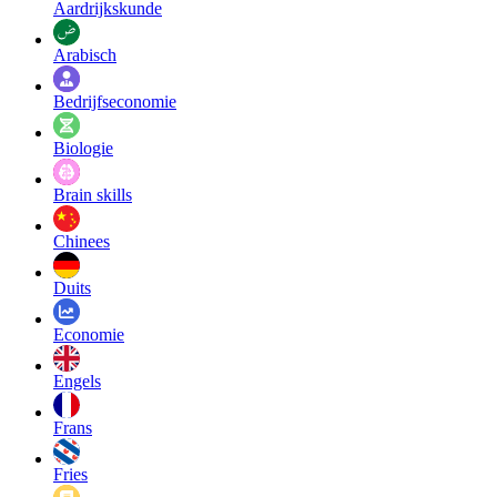
Aardrijkskunde
Arabisch
Bedrijfseconomie
Biologie
Brain skills
Chinees
Duits
Economie
Engels
Frans
Fries