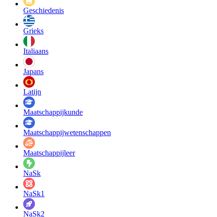
Geschiedenis
Grieks
Italiaans
Japans
Latijn
Maatschappij­kunde
Maatschappij­wetenschappen
Maatschappijleer
NaSk
NaSk1
NaSk2