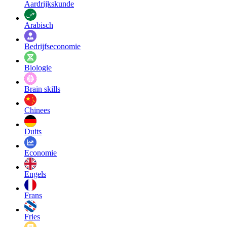
Aardrijkskunde
Arabisch
Bedrijfseconomie
Biologie
Brain skills
Chinees
Duits
Economie
Engels
Frans
Fries