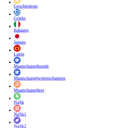
Geschiedenis
Grieks
Italiaans
Japans
Latijn
Maatschappij­kunde
Maatschappij­wetenschappen
Maatschappijleer
NaSk
NaSk1
NaSk2