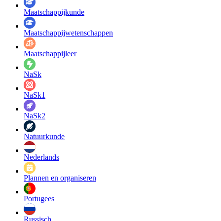
Maatschappij­kunde
Maatschappij­wetenschappen
Maatschappijleer
NaSk
NaSk1
NaSk2
Natuurkunde
Nederlands
Plannen en organiseren
Portugees
Russisch