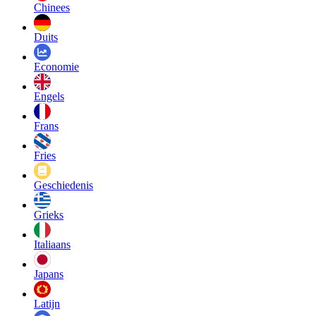
Chinees
Duits
Economie
Engels
Frans
Fries
Geschiedenis
Grieks
Italiaans
Japans
Latijn