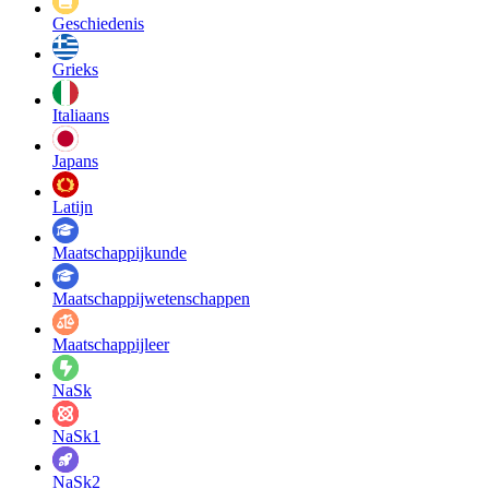
Geschiedenis
Grieks
Italiaans
Japans
Latijn
Maatschappij­kunde
Maatschappij­wetenschappen
Maatschappijleer
NaSk
NaSk1
NaSk2