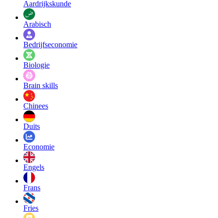
Aardrijkskunde
Arabisch
Bedrijfseconomie
Biologie
Brain skills
Chinees
Duits
Economie
Engels
Frans
Fries