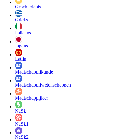
Geschiedenis
Grieks
Italiaans
Japans
Latijn
Maatschappij­kunde
Maatschappij­wetenschappen
Maatschappijleer
NaSk
NaSk1
NaSk2