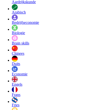
Aardrijkskunde
Arabisch
Bedrijfseconomie
Biologie
Brain skills
Chinees
Duits
Economie
Engels
Frans
Fries