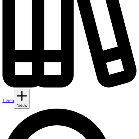
Leren
Nieuw