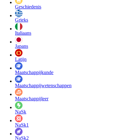
Geschiedenis
Grieks
Italiaans
Japans
Latijn
Maatschappij­kunde
Maatschappij­wetenschappen
Maatschappijleer
NaSk
NaSk1
NaSk2