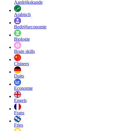
Aardrijkskunde
Arabisch
Bedrijfseconomie
Biologie
Brain skills
Chinees
Duits
Economie
Engels
Frans
Fries