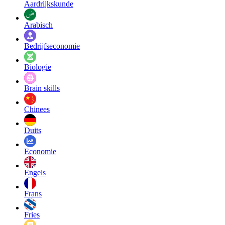
Aardrijkskunde
Arabisch
Bedrijfseconomie
Biologie
Brain skills
Chinees
Duits
Economie
Engels
Frans
Fries