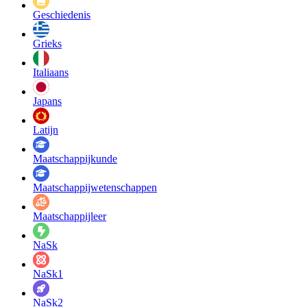
Geschiedenis
Grieks
Italiaans
Japans
Latijn
Maatschappij­kunde
Maatschappij­wetenschappen
Maatschappijleer
NaSk
NaSk1
NaSk2