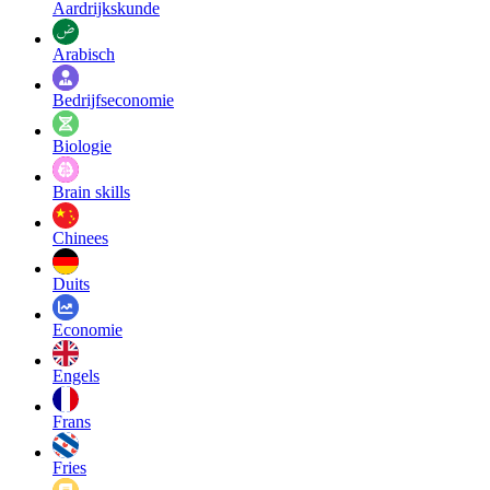
Aardrijkskunde
Arabisch
Bedrijfseconomie
Biologie
Brain skills
Chinees
Duits
Economie
Engels
Frans
Fries