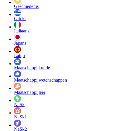
Geschiedenis
Grieks
Italiaans
Japans
Latijn
Maatschappij­kunde
Maatschappij­wetenschappen
Maatschappijleer
NaSk
NaSk1
NaSk2