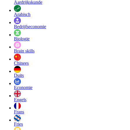
Aardrijkskunde
Arabisch
Bedrijfseconomie
Biologie
Brain skills
Chinees
Duits
Economie
Engels
Frans
Fries