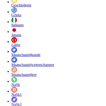
Geschiedenis
Grieks
Italiaans
Japans
Latijn
Maatschappij­kunde
Maatschappij­wetenschappen
Maatschappijleer
NaSk
NaSk1
NaSk2