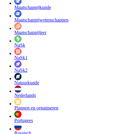
Maatschappij­kunde
Maatschappij­wetenschappen
Maatschappijleer
NaSk
NaSk1
NaSk2
Natuurkunde
Nederlands
Plannen en organiseren
Portugees
Russisch