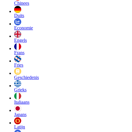
Chinees
Duits
Economie
Engels
Frans
Fries
Geschiedenis
Grieks
Italiaans
Japans
Latijn