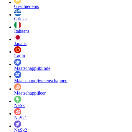
Geschiedenis
Grieks
Italiaans
Japans
Latijn
Maatschappij­kunde
Maatschappij­wetenschappen
Maatschappijleer
NaSk
NaSk1
NaSk2