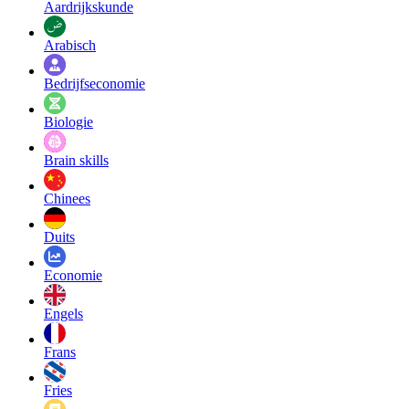
Aardrijkskunde
Arabisch
Bedrijfseconomie
Biologie
Brain skills
Chinees
Duits
Economie
Engels
Frans
Fries