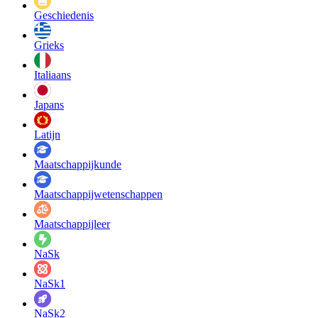
Geschiedenis
Grieks
Italiaans
Japans
Latijn
Maatschappij­kunde
Maatschappij­wetenschappen
Maatschappijleer
NaSk
NaSk1
NaSk2