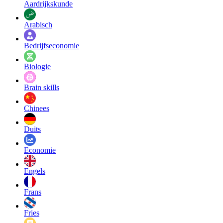
Aardrijkskunde
Arabisch
Bedrijfseconomie
Biologie
Brain skills
Chinees
Duits
Economie
Engels
Frans
Fries