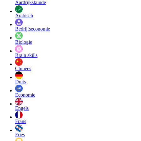
Aardrijkskunde
Arabisch
Bedrijfseconomie
Biologie
Brain skills
Chinees
Duits
Economie
Engels
Frans
Fries