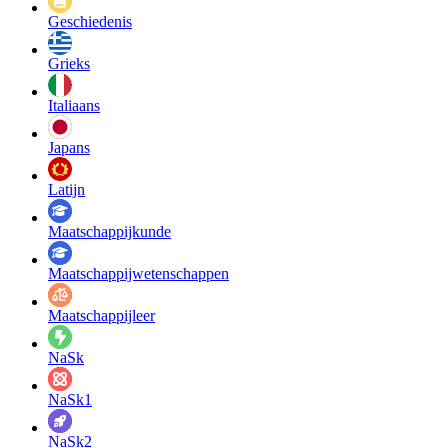
Geschiedenis
Grieks
Italiaans
Japans
Latijn
Maatschappij­kunde
Maatschappij­wetenschappen
Maatschappijleer
NaSk
NaSk1
NaSk2