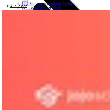
12.4 Straling en medische beelden
Alle lessen
11.5 Bouw van het heelal
12.5 Trillen, golven en cirkelen
Bekijk hoofdstuk
Bekijk hoofdstuk