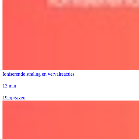
Ioniserende straling en vervalreacties
13 min
19 opgaven
Geen taken beschikbaar