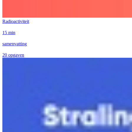
Radioactiviteit
15 min
samenvatting
20 opgaven
Geen taken beschikbaar