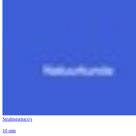
Stralingsrisico's
10 min