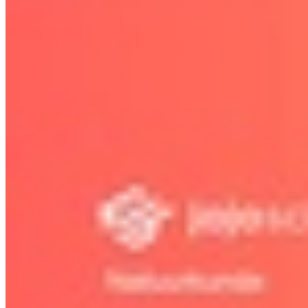
12.4 Straling en medische beelden
11.5 Bouw van het heelal
12.5 Trillen, golven en cirkelen
Bekijk hoofdstuk
Bekijk hoofdstuk