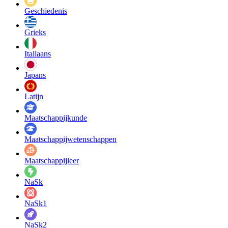
Geschiedenis
Grieks
Italiaans
Japans
Latijn
Maatschappij­kunde
Maatschappij­wetenschappen
Maatschappijleer
NaSk
NaSk1
NaSk2