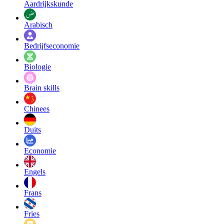
Aardrijkskunde
Arabisch
Bedrijfseconomie
Biologie
Brain skills
Chinees
Duits
Economie
Engels
Frans
Fries