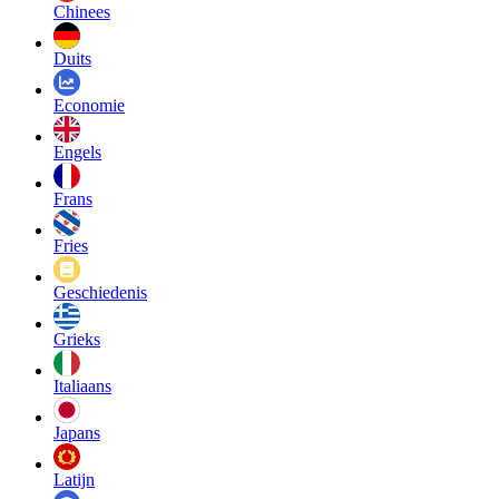
Chinees
Duits
Economie
Engels
Frans
Fries
Geschiedenis
Grieks
Italiaans
Japans
Latijn