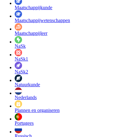
Maatschappij­kunde
Maatschappij­wetenschappen
Maatschappijleer
NaSk
NaSk1
NaSk2
Natuurkunde
Nederlands
Plannen en organiseren
Portugees
Russisch