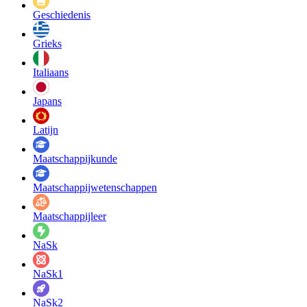
Geschiedenis
Grieks
Italiaans
Japans
Latijn
Maatschappij­kunde
Maatschappij­wetenschappen
Maatschappijleer
NaSk
NaSk1
NaSk2