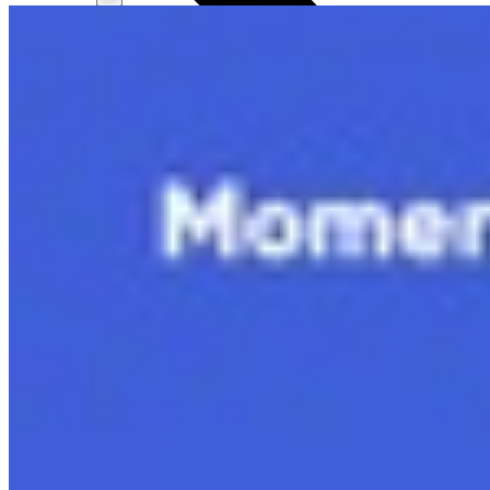
12.4 Straling en medische beelden
11.5 Bouw van het heelal
12.5 Trillen, golven en cirkelen
Bekijk hoofdstuk
Bekijk hoofdstuk