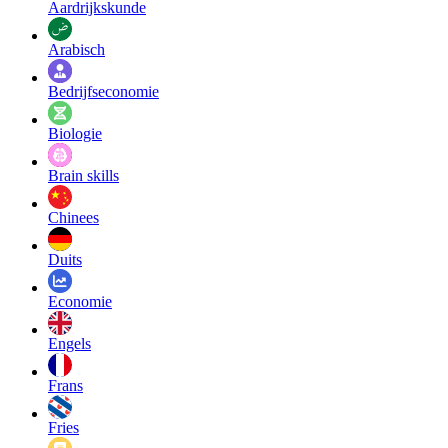
Aardrijkskunde
Arabisch
Bedrijfseconomie
Biologie
Brain skills
Chinees
Duits
Economie
Engels
Frans
Fries