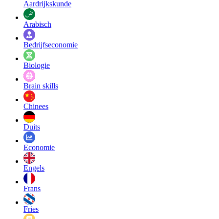
Aardrijkskunde
Arabisch
Bedrijfseconomie
Biologie
Brain skills
Chinees
Duits
Economie
Engels
Frans
Fries