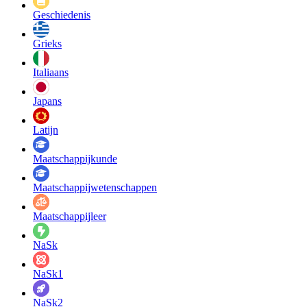
Geschiedenis
Grieks
Italiaans
Japans
Latijn
Maatschappij­kunde
Maatschappij­wetenschappen
Maatschappijleer
NaSk
NaSk1
NaSk2