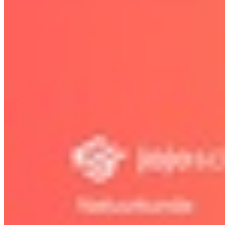
12.4 Straling en medische beelden
11.5 Bouw van het heelal
12.5 Trillen, golven en cirkelen
Bekijk hoofdstuk
Bekijk hoofdstuk