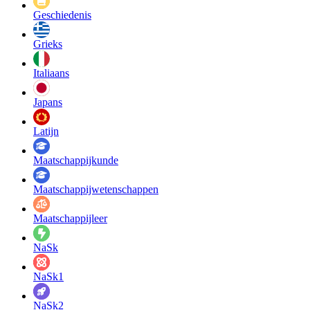
Geschiedenis
Grieks
Italiaans
Japans
Latijn
Maatschappij­kunde
Maatschappij­wetenschappen
Maatschappijleer
NaSk
NaSk1
NaSk2