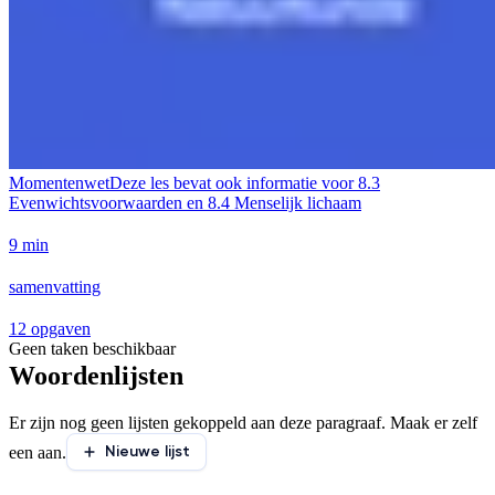
Momentenwet
Deze les bevat ook informatie voor
8.3
Evenwichtsvoorwaarden en 8.4 Menselijk lichaam
9 min
samenvatting
12 opgaven
Geen taken beschikbaar
Woordenlijsten
Er zijn nog geen lijsten gekoppeld aan deze paragraaf. Maak er zelf
Nieuwe lijst
een aan.