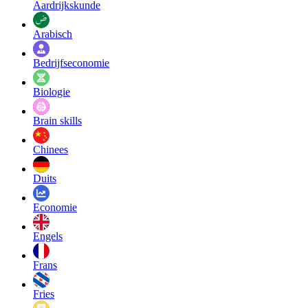
Aardrijkskunde
Arabisch
Bedrijfseconomie
Biologie
Brain skills
Chinees
Duits
Economie
Engels
Frans
Fries