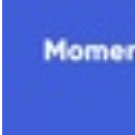
12.4 Straling en medische beelden
11.5 Bouw van het heelal
12.5 Trillen, golven en cirkelen
Bekijk hoofdstuk
Bekijk hoofdstuk