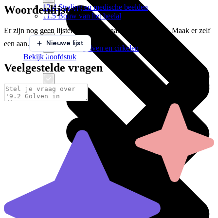
12.4 Straling en medische beelden
Woordenlijsten
11.5 Bouw van het heelal
Er zijn nog geen lijsten gekoppeld aan deze paragraaf. Maak er zelf
Nieuwe lijst
een aan.
12.5 Trillen, golven en cirkelen
Bekijk hoofdstuk
Veelgestelde vragen
Bekijk hoofdstuk