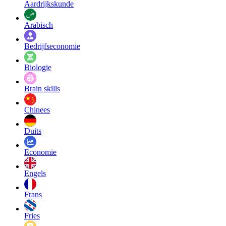
Aardrijkskunde
Arabisch
Bedrijfseconomie
Biologie
Brain skills
Chinees
Duits
Economie
Engels
Frans
Fries