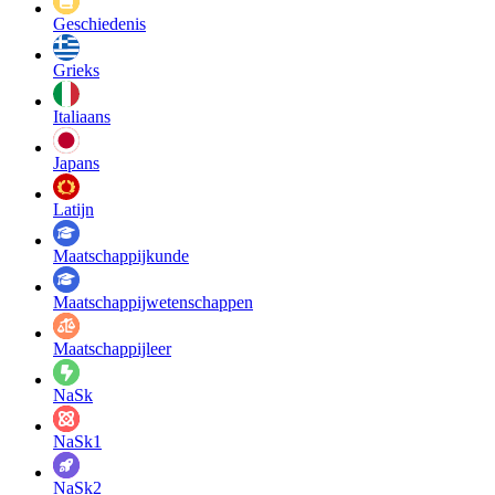
Geschiedenis
Grieks
Italiaans
Japans
Latijn
Maatschappij­kunde
Maatschappij­wetenschappen
Maatschappijleer
NaSk
NaSk1
NaSk2