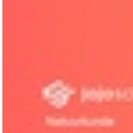
12.4 Straling en medische beelden
11.5 Bouw van het heelal
12.5 Trillen, golven en cirkelen
Bekijk hoofdstuk
Bekijk hoofdstuk