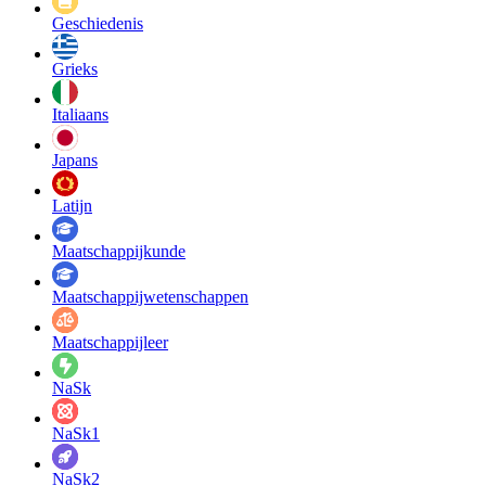
Geschiedenis
Grieks
Italiaans
Japans
Latijn
Maatschappij­kunde
Maatschappij­wetenschappen
Maatschappijleer
NaSk
NaSk1
NaSk2