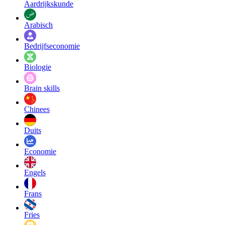
Aardrijkskunde
Arabisch
Bedrijfseconomie
Biologie
Brain skills
Chinees
Duits
Economie
Engels
Frans
Fries