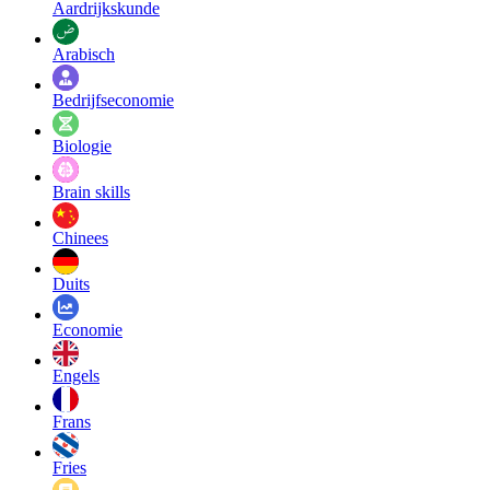
Aardrijkskunde
Arabisch
Bedrijfseconomie
Biologie
Brain skills
Chinees
Duits
Economie
Engels
Frans
Fries