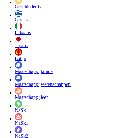
Geschiedenis
Grieks
Italiaans
Japans
Latijn
Maatschappij­kunde
Maatschappij­wetenschappen
Maatschappijleer
NaSk
NaSk1
NaSk2