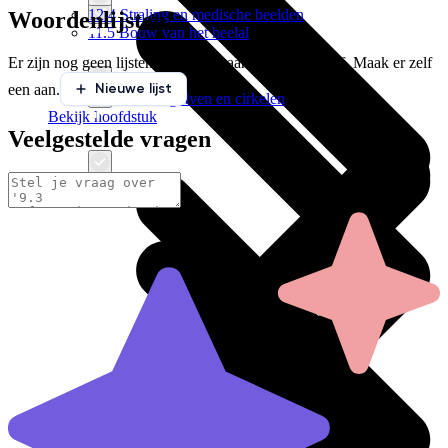
12.4 Straling en medische beelden
Woordenlijsten
11.5 Bouw van het heelal
Er zijn nog geen lijsten gekoppeld aan deze paragraaf. Maak er zelf
Nieuwe lijst
een aan.
12.5 Trillen, golven en cirkelen
Bekijk hoofdstuk
Veelgestelde vragen
Bekijk hoofdstuk