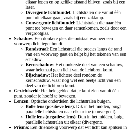
elkaar lopen en op gelijke afstand blijven, zoals bij een
laser.
Divergente lichtbundel
: Lichtstralen die vanuit één
punt uit elkaar gaan, zoals bij een zaklamp.
Convergente lichtbundel
: Lichtstralen die naar één
punt toe bewegen en daar samenkomen, zoals door een
vergrootglas.
Schaduw
: Een donkere plek die ontstaat wanneer een
voorwerp licht tegenhoudt.
Randstraal
: Een lichtstraal die precies langs de rand
van een voorwerp gaat en helpt bij het tekenen van een
schaduw.
Kernschaduw
: Het donkerste deel van een schaduw,
waar helemaal geen licht van de lichtbron komt.
Bijschaduw
: Het lichtere deel rondom de
kernschaduw, waar nog wel een beetje licht van een
deel van de lichtbron komt.
Gezichtsveld
: Het hele gebied dat je kunt zien vanuit één
punt, zonder je hoofd te bewegen.
Lenzen
: Optische onderdelen die lichtstralen buigen.
Bolle lens (positieve lens)
: Dik in het midden, buigt
parallelle lichtstralen naar elkaar toe (convergent).
Holle lens (negatieve lens)
: Dun in het midden, buigt
parallelle lichtstralen uit elkaar (divergent).
Prisma
: Een driehoekig voorwerp dat wit licht kan splitsen in