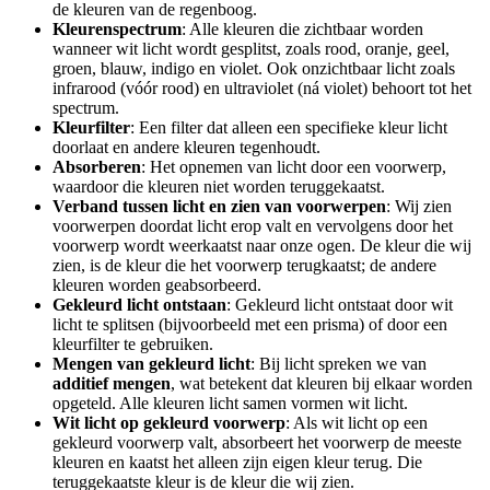
de kleuren van de regenboog.
Kleurenspectrum
: Alle kleuren die zichtbaar worden
wanneer wit licht wordt gesplitst, zoals rood, oranje, geel,
groen, blauw, indigo en violet. Ook onzichtbaar licht zoals
infrarood (vóór rood) en ultraviolet (ná violet) behoort tot het
spectrum.
Kleurfilter
: Een filter dat alleen een specifieke kleur licht
doorlaat en andere kleuren tegenhoudt.
Absorberen
: Het opnemen van licht door een voorwerp,
waardoor die kleuren niet worden teruggekaatst.
Verband tussen licht en zien van voorwerpen
: Wij zien
voorwerpen doordat licht erop valt en vervolgens door het
voorwerp wordt weerkaatst naar onze ogen. De kleur die wij
zien, is de kleur die het voorwerp terugkaatst; de andere
kleuren worden geabsorbeerd.
Gekleurd licht ontstaan
: Gekleurd licht ontstaat door wit
licht te splitsen (bijvoorbeeld met een prisma) of door een
kleurfilter te gebruiken.
Mengen van gekleurd licht
: Bij licht spreken we van
additief mengen
, wat betekent dat kleuren bij elkaar worden
opgeteld. Alle kleuren licht samen vormen wit licht.
Wit licht op gekleurd voorwerp
: Als wit licht op een
gekleurd voorwerp valt, absorbeert het voorwerp de meeste
kleuren en kaatst het alleen zijn eigen kleur terug. Die
teruggekaatste kleur is de kleur die wij zien.