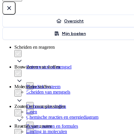
Overzicht
Mijn boeken
Scheiden en reageren
Bouwstenen van stoffen
Zuivere stof en mengsel
Moleculaire stoffen
Periodiek systeem
Scheiden van mengsels
Zouten en zoutoplossingen
De bouw van stoffen
Ionen
Chemische reacties en energiediagram
Reacties van zouten
Zouten, namen en formules
Binding in moleculen