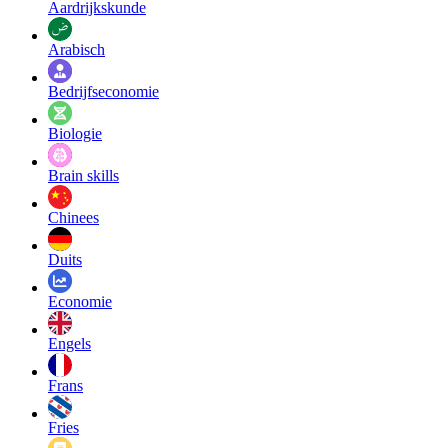
Aardrijkskunde
Arabisch
Bedrijfseconomie
Biologie
Brain skills
Chinees
Duits
Economie
Engels
Frans
Fries