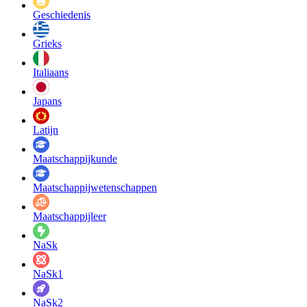
Geschiedenis
Grieks
Italiaans
Japans
Latijn
Maatschappij­kunde
Maatschappij­wetenschappen
Maatschappijleer
NaSk
NaSk1
NaSk2