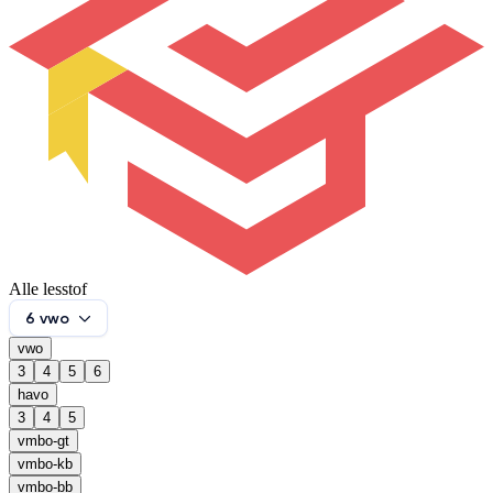
Alle lesstof
6 vwo
vwo
3
4
5
6
havo
3
4
5
vmbo-gt
vmbo-kb
vmbo-bb