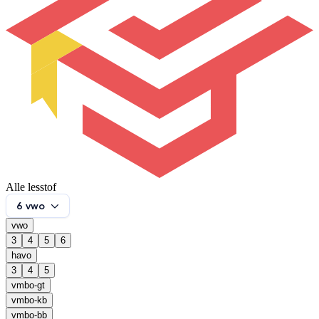
Alle lesstof
6 vwo
vwo
3
4
5
6
havo
3
4
5
vmbo-gt
vmbo-kb
vmbo-bb