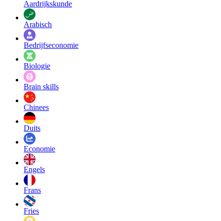
Aardrijkskunde
Arabisch
Bedrijfseconomie
Biologie
Brain skills
Chinees
Duits
Economie
Engels
Frans
Fries