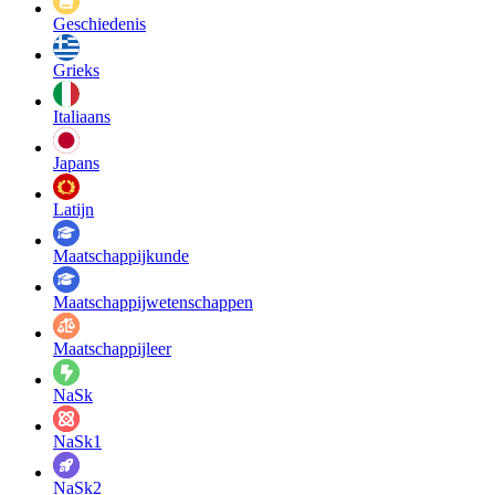
Geschiedenis
Grieks
Italiaans
Japans
Latijn
Maatschappij­kunde
Maatschappij­wetenschappen
Maatschappijleer
NaSk
NaSk1
NaSk2