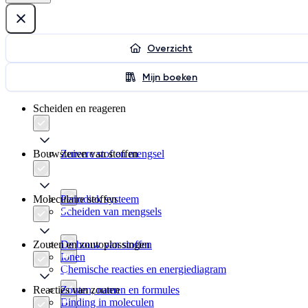
Overzicht
Mijn boeken
Scheiden en reageren
Bouwstenen van stoffen
Zuivere stof en mengsel
Moleculaire stoffen
Periodiek systeem
Scheiden van mengsels
Zouten en zoutoplossingen
De bouw van stoffen
Ionen
Chemische reacties en energiediagram
Reacties van zouten
Zouten, namen en formules
Binding in moleculen