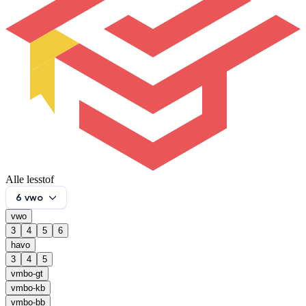
Alle lesstof
6 vwo
vwo
3
4
5
6
havo
3
4
5
vmbo-gt
vmbo-kb
vmbo-bb