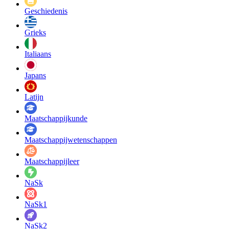
Geschiedenis
Grieks
Italiaans
Japans
Latijn
Maatschappij­kunde
Maatschappij­wetenschappen
Maatschappijleer
NaSk
NaSk1
NaSk2