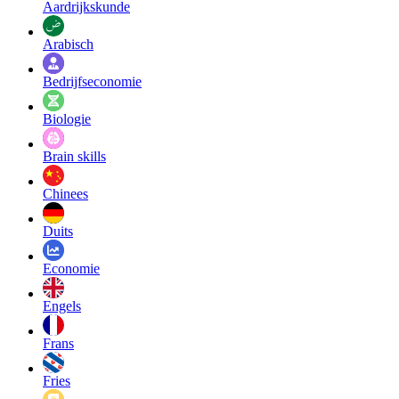
Aardrijkskunde
Arabisch
Bedrijfseconomie
Biologie
Brain skills
Chinees
Duits
Economie
Engels
Frans
Fries