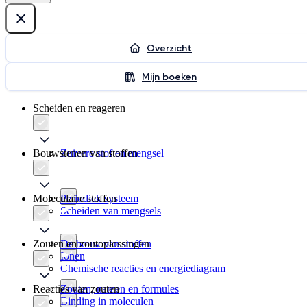
Overzicht
Mijn boeken
Scheiden en reageren
Bouwstenen van stoffen
Zuivere stof en mengsel
Moleculaire stoffen
Periodiek systeem
Scheiden van mengsels
Zouten en zoutoplossingen
De bouw van stoffen
Ionen
Chemische reacties en energiediagram
Reacties van zouten
Zouten, namen en formules
Binding in moleculen