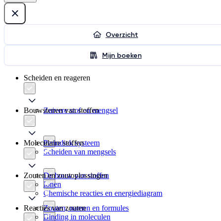
Overzicht
Mijn boeken
Scheiden en reageren
Bouwstenen van stoffen
Zuivere stof en mengsel
Moleculaire stoffen
Periodiek systeem
Scheiden van mengsels
Zouten en zoutoplossingen
De bouw van stoffen
Ionen
Chemische reacties en energiediagram
Reacties van zouten
Zouten, namen en formules
Binding in moleculen