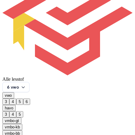
Alle lesstof
6 vwo
vwo
3
4
5
6
havo
3
4
5
vmbo-gt
vmbo-kb
vmbo-bb