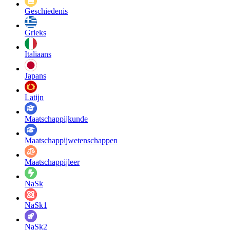
Geschiedenis
Grieks
Italiaans
Japans
Latijn
Maatschappij­kunde
Maatschappij­wetenschappen
Maatschappijleer
NaSk
NaSk1
NaSk2