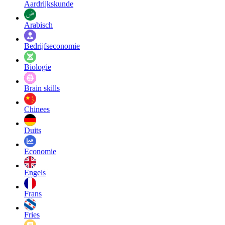
Aardrijkskunde
Arabisch
Bedrijfseconomie
Biologie
Brain skills
Chinees
Duits
Economie
Engels
Frans
Fries