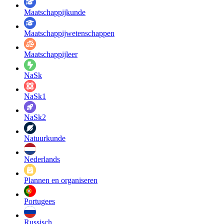
Maatschappij­kunde
Maatschappij­wetenschappen
Maatschappijleer
NaSk
NaSk1
NaSk2
Natuurkunde
Nederlands
Plannen en organiseren
Portugees
Russisch