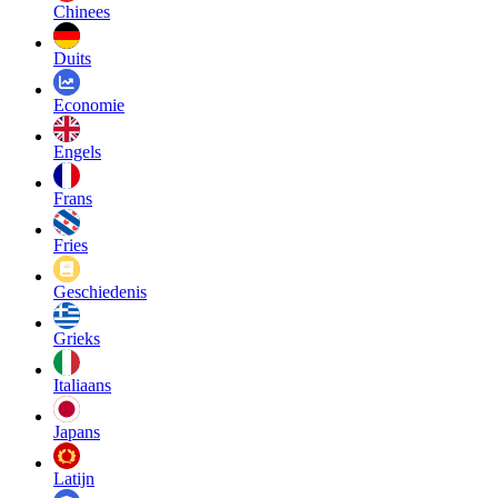
Chinees
Duits
Economie
Engels
Frans
Fries
Geschiedenis
Grieks
Italiaans
Japans
Latijn