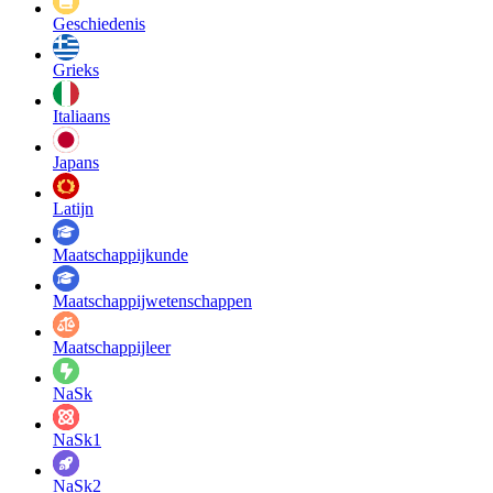
Geschiedenis
Grieks
Italiaans
Japans
Latijn
Maatschappij­kunde
Maatschappij­wetenschappen
Maatschappijleer
NaSk
NaSk1
NaSk2