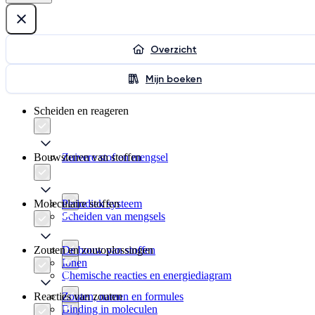
Overzicht
Mijn boeken
Scheiden en reageren
Bouwstenen van stoffen
Zuivere stof en mengsel
Moleculaire stoffen
Periodiek systeem
Scheiden van mengsels
Zouten en zoutoplossingen
De bouw van stoffen
Ionen
Chemische reacties en energiediagram
Reacties van zouten
Zouten, namen en formules
Binding in moleculen