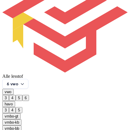
Alle lesstof
6 vwo
vwo
3
4
5
6
havo
3
4
5
vmbo-gt
vmbo-kb
vmbo-bb