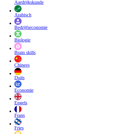
Aardrijkskunde
Arabisch
Bedrijfseconomie
Biologie
Brain skills
Chinees
Duits
Economie
Engels
Frans
Fries