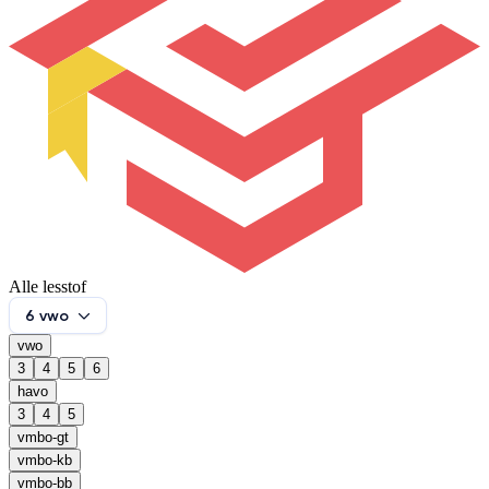
Alle lesstof
6 vwo
vwo
3
4
5
6
havo
3
4
5
vmbo-gt
vmbo-kb
vmbo-bb