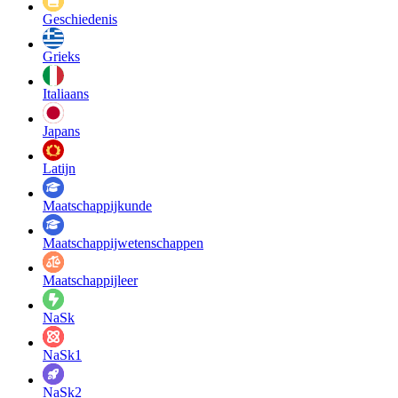
Geschiedenis
Grieks
Italiaans
Japans
Latijn
Maatschappij­kunde
Maatschappij­wetenschappen
Maatschappijleer
NaSk
NaSk1
NaSk2