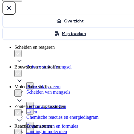
Overzicht
Mijn boeken
Scheiden en reageren
Bouwstenen van stoffen
Zuivere stof en mengsel
Moleculaire stoffen
Periodiek systeem
Scheiden van mengsels
Zouten en zoutoplossingen
De bouw van stoffen
Ionen
Chemische reacties en energiediagram
Reacties van zouten
Zouten, namen en formules
Binding in moleculen