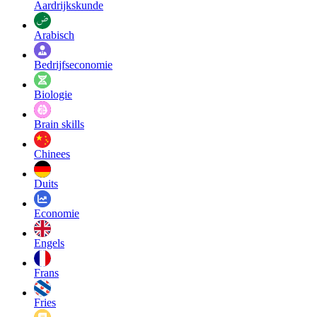
Aardrijkskunde
Arabisch
Bedrijfseconomie
Biologie
Brain skills
Chinees
Duits
Economie
Engels
Frans
Fries