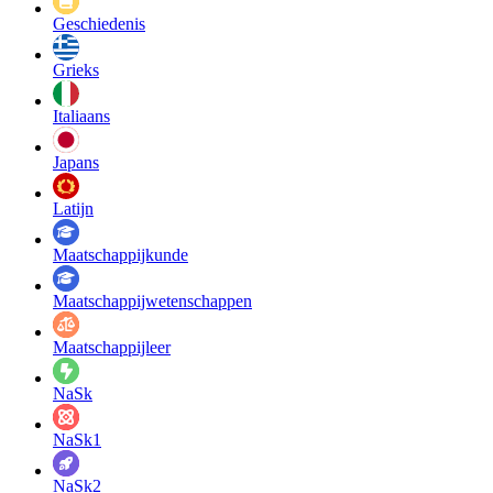
Geschiedenis
Grieks
Italiaans
Japans
Latijn
Maatschappij­kunde
Maatschappij­wetenschappen
Maatschappijleer
NaSk
NaSk1
NaSk2