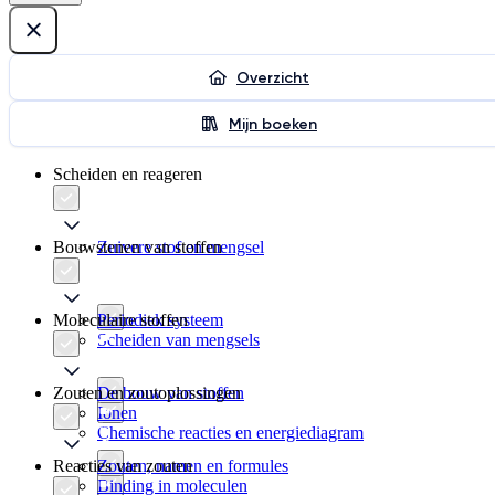
Overzicht
Mijn boeken
Scheiden en reageren
Bouwstenen van stoffen
Zuivere stof en mengsel
Moleculaire stoffen
Periodiek systeem
Scheiden van mengsels
Zouten en zoutoplossingen
De bouw van stoffen
Ionen
Chemische reacties en energiediagram
Reacties van zouten
Zouten, namen en formules
Binding in moleculen