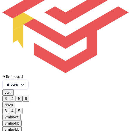
Alle lesstof
6 vwo
vwo
3
4
5
6
havo
3
4
5
vmbo-gt
vmbo-kb
vmbo-bb