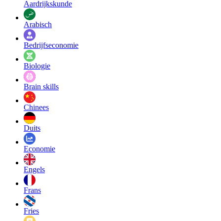
Aardrijkskunde
Arabisch
Bedrijfseconomie
Biologie
Brain skills
Chinees
Duits
Economie
Engels
Frans
Fries