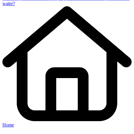
water?
Home