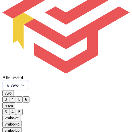
Alle lesstof
6 vwo
vwo
3
4
5
6
havo
3
4
5
vmbo-gt
vmbo-kb
vmbo-bb