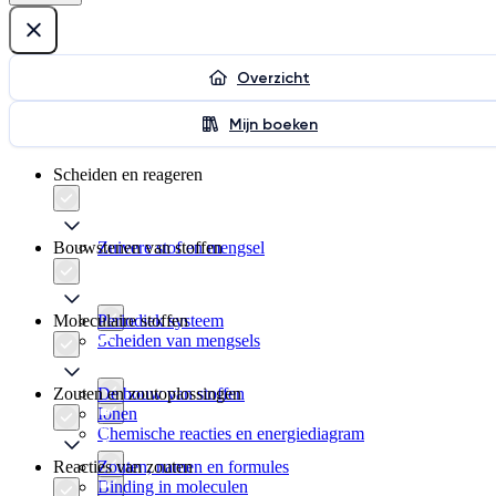
Overzicht
Mijn boeken
Scheiden en reageren
Bouwstenen van stoffen
Zuivere stof en mengsel
Moleculaire stoffen
Periodiek systeem
Scheiden van mengsels
Zouten en zoutoplossingen
De bouw van stoffen
Ionen
Chemische reacties en energiediagram
Reacties van zouten
Zouten, namen en formules
Binding in moleculen