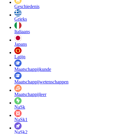
Geschiedenis
Grieks
Italiaans
Japans
Latijn
Maatschappij­kunde
Maatschappij­wetenschappen
Maatschappijleer
NaSk
NaSk1
NaSk2