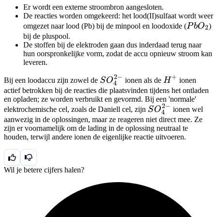
Er wordt een externe stroombron aangesloten.
De reacties worden omgekeerd: het lood(II)sulfaat wordt weer
PbO_2
omgezet naar lood (Pb) bij de minpool en loodoxide (
P
b
O
)
2
bij de pluspool.
De stoffen bij de elektroden gaan dus inderdaad terug naar
hun oorspronkelijke vorm, zodat de accu opnieuw stroom kan
leveren.
2
−
+
SO_4^{2-}
H^+
Bij een loodaccu zijn zowel de
S
O
ionen als de
H
ionen
4
actief betrokken bij de reacties die plaatsvinden tijdens het ontladen
en opladen; ze worden verbruikt en gevormd. Bij een 'normale'
2
−
SO_4^{2-}
elektrochemische cel, zoals de Daniell cel, zijn
S
O
ionen wel
4
aanwezig in de oplossingen, maar ze reageren niet direct mee. Ze
zijn er voornamelijk om de lading in de oplossing neutraal te
houden, terwijl andere ionen de eigenlijke reactie uitvoeren.
Wil je betere cijfers halen?