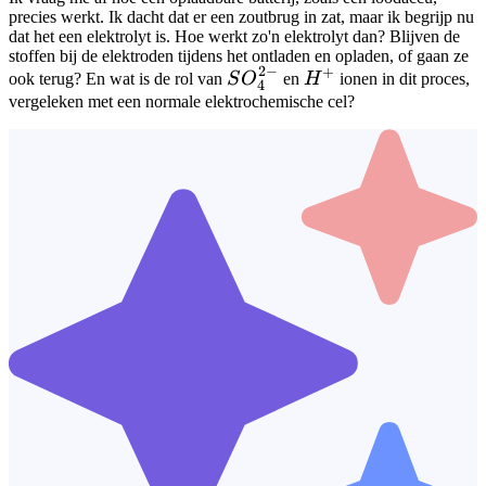
precies werkt. Ik dacht dat er een zoutbrug in zat, maar ik begrijp nu
dat het een elektrolyt is. Hoe werkt zo'n elektrolyt dan? Blijven de
stoffen bij de elektroden tijdens het ontladen en opladen, of gaan ze
2
−
+
SO_4^{2-}
H^+
ook terug? En wat is de rol van
S
O
en
H
ionen in dit proces,
4
vergeleken met een normale elektrochemische cel?