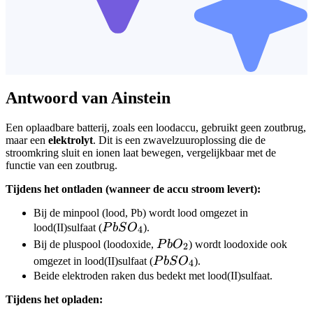
Antwoord van Ainstein
Een oplaadbare batterij, zoals een loodaccu, gebruikt geen zoutbrug,
maar een
elektrolyt
. Dit is een zwavelzuuroplossing die de
stroomkring sluit en ionen laat bewegen, vergelijkbaar met de
functie van een zoutbrug.
Tijdens het ontladen (wanneer de accu stroom levert):
Bij de minpool (lood, Pb) wordt lood omgezet in
PbSO_4
lood(II)sulfaat (
P
b
S
O
).
4
PbO_2
Bij de pluspool (loodoxide,
P
b
O
) wordt loodoxide ook
2
PbSO_4
omgezet in lood(II)sulfaat (
P
b
S
O
).
4
Beide elektroden raken dus bedekt met lood(II)sulfaat.
Tijdens het opladen: