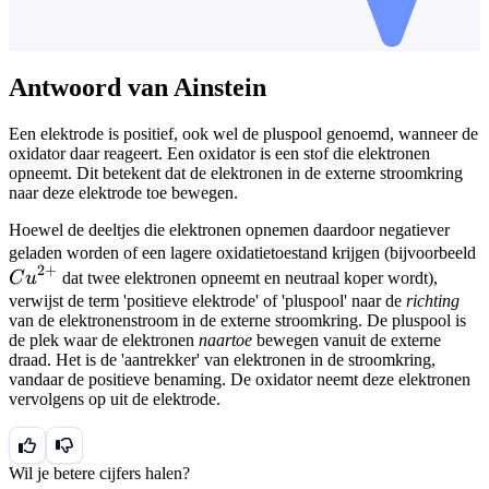
Antwoord van Ainstein
Een elektrode is positief, ook wel de pluspool genoemd, wanneer de
oxidator daar reageert. Een oxidator is een stof die elektronen
opneemt. Dit betekent dat de elektronen in de externe stroomkring
naar deze elektrode toe bewegen.
Hoewel de deeltjes die elektronen opnemen daardoor negatiever
C
geladen worden of een lagere oxidatietoestand krijgen (bijvoorbeeld
2
+
C
u
dat twee elektronen opneemt en neutraal koper wordt),
verwijst de term 'positieve elektrode' of 'pluspool' naar de
richting
van de elektronenstroom in de externe stroomkring. De pluspool is
de plek waar de elektronen
naartoe
bewegen vanuit de externe
draad. Het is de 'aantrekker' van elektronen in de stroomkring,
vandaar de positieve benaming. De oxidator neemt deze elektronen
vervolgens op uit de elektrode.
Wil je betere cijfers halen?