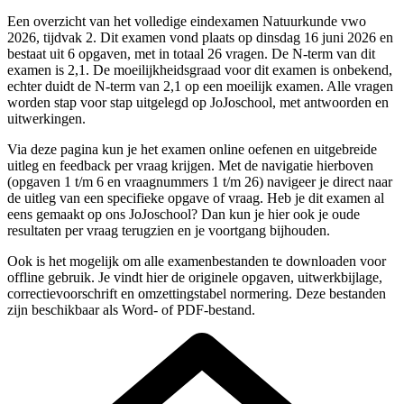
Een overzicht van het volledige
eindexamen Natuurkunde vwo
2026, tijdvak 2
.
Dit examen vond plaats op dinsdag 16 juni 2026 en
bestaat uit 6 opgaven, met in totaal 26 vragen.
De N-term van dit
examen is
2,1
.
De moeilijkheidsgraad voor dit examen is onbekend,
echter duidt de N-term van 2,1 op een moeilijk examen.
Alle vragen
worden stap voor stap uitgelegd op JoJoschool, met antwoorden en
uitwerkingen.
Via deze pagina kun je het examen online oefenen en uitgebreide
uitleg en feedback per vraag krijgen. Met de navigatie hierboven
(
opgaven 1 t/m 6 en vraagnummers 1 t/m 26
) navigeer je direct naar
de uitleg van een specifieke
opgave
of vraag. Heb je dit examen al
eens gemaakt op ons JoJoschool? Dan kun je hier ook je oude
resultaten per vraag terugzien en je voortgang bijhouden.
Ook is het mogelijk om alle examenbestanden te downloaden voor
offline gebruik. Je vindt hier de originele
opgaven, uitwerkbijlage,
correctievoorschrift en omzettingstabel normering
. Deze bestanden
zijn beschikbaar als Word- of PDF-bestand.