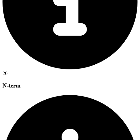
26
N-term