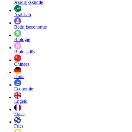
Aardrijkskunde
Arabisch
Bedrijfseconomie
Biologie
Brain skills
Chinees
Duits
Economie
Engels
Frans
Fries