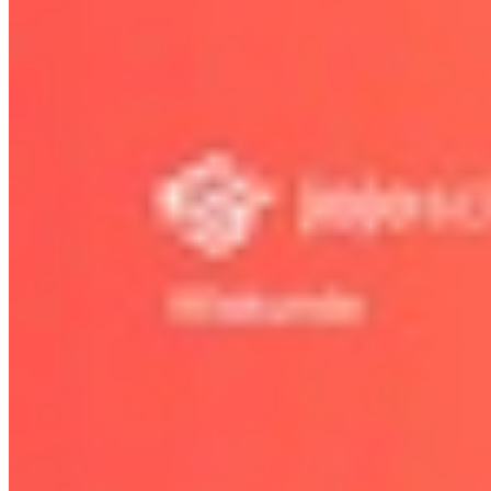
8.6 VWO Gebroken vormen
Bekijk hoofdstuk