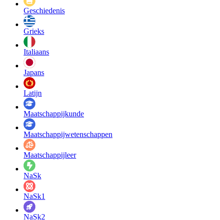
Geschiedenis
Grieks
Italiaans
Japans
Latijn
Maatschappij­kunde
Maatschappij­wetenschappen
Maatschappijleer
NaSk
NaSk1
NaSk2