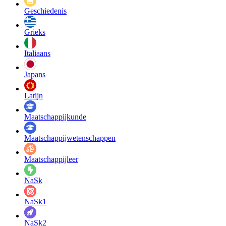
Geschiedenis
Grieks
Italiaans
Japans
Latijn
Maatschappij­kunde
Maatschappij­wetenschappen
Maatschappijleer
NaSk
NaSk1
NaSk2