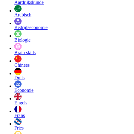
Aardrijkskunde
Arabisch
Bedrijfseconomie
Biologie
Brain skills
Chinees
Duits
Economie
Engels
Frans
Fries