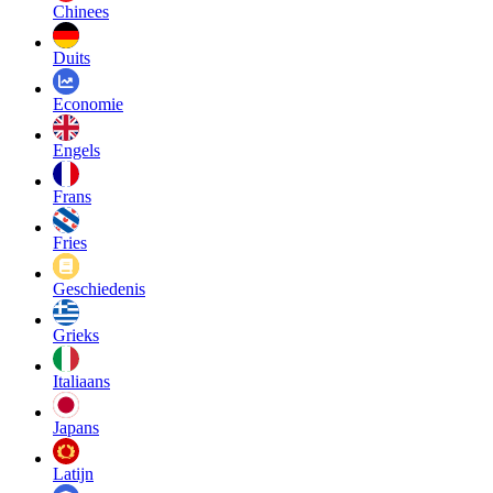
Chinees
Duits
Economie
Engels
Frans
Fries
Geschiedenis
Grieks
Italiaans
Japans
Latijn