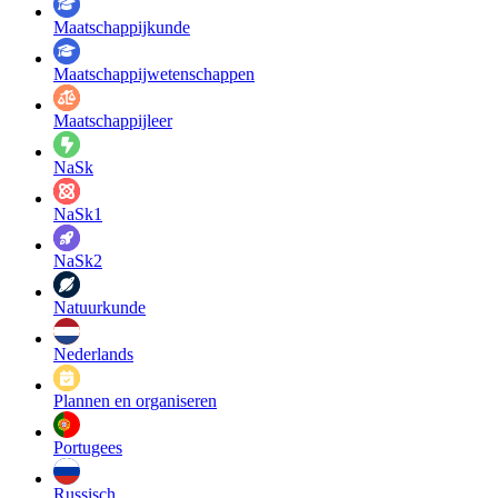
Maatschappij­kunde
Maatschappij­wetenschappen
Maatschappijleer
NaSk
NaSk1
NaSk2
Natuurkunde
Nederlands
Plannen en organiseren
Portugees
Russisch