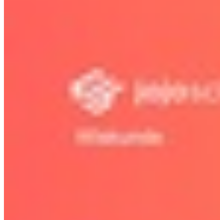
8.6 VWO Gebroken vormen
Bekijk hoofdstuk