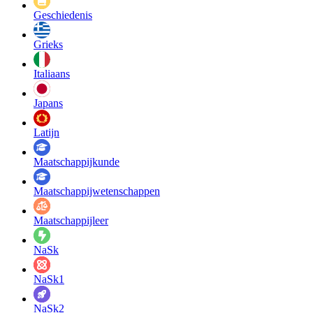
Geschiedenis
Grieks
Italiaans
Japans
Latijn
Maatschappij­kunde
Maatschappij­wetenschappen
Maatschappijleer
NaSk
NaSk1
NaSk2