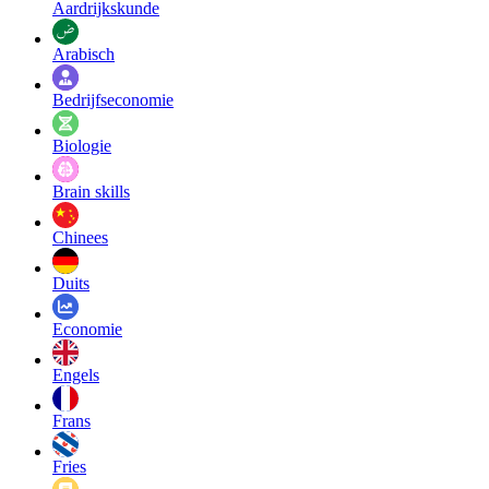
Aardrijkskunde
Arabisch
Bedrijfseconomie
Biologie
Brain skills
Chinees
Duits
Economie
Engels
Frans
Fries