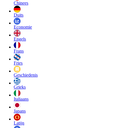
Chinees
Duits
Economie
Engels
Frans
Fries
Geschiedenis
Grieks
Italiaans
Japans
Latijn