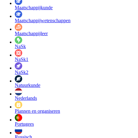
Maatschappij­kunde
Maatschappij­wetenschappen
Maatschappijleer
NaSk
NaSk1
NaSk2
Natuurkunde
Nederlands
Plannen en organiseren
Portugees
Russisch