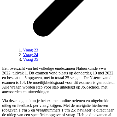
Vraag 23
Vraag 24
Vraag 25
Een overzicht van het volledige
eindexamen Natuurkunde vwo
2022, tijdvak 1
.
Dit examen vond plaats op donderdag 19 mei 2022
en bestaat uit 5 opgaven, met in totaal 25 vragen.
De N-term van dit
examen is
1,4
.
De moeilijkheidsgraad voor dit examen is gemiddeld.
Alle vragen worden stap voor stap uitgelegd op JoJoschool, met
antwoorden en uitwerkingen.
Via deze pagina kun je het examen online oefenen en uitgebreide
uitleg en feedback per vraag krijgen. Met de navigatie hierboven
(
opgaven 1 t/m 5 en vraagnummers 1 t/m 25
) navigeer je direct naar
de uitleg van een specifieke
opgave
of vraag. Heb je dit examen al