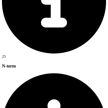
25
N-term