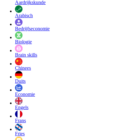
Aardrijkskunde
Arabisch
Bedrijfseconomie
Biologie
Brain skills
Chinees
Duits
Economie
Engels
Frans
Fries