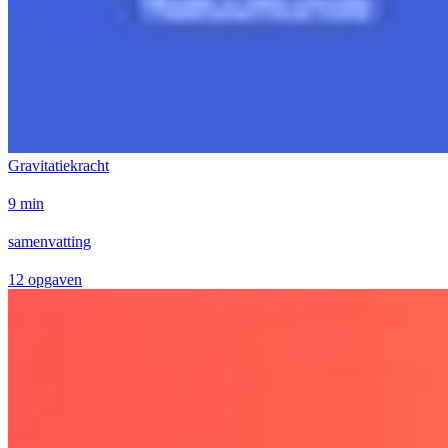
Gravitatiekracht
9 min
samenvatting
12 opgaven
Geen taken beschikbaar