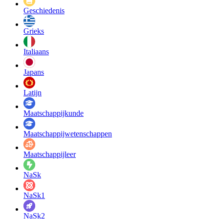
Geschiedenis
Grieks
Italiaans
Japans
Latijn
Maatschappij­kunde
Maatschappij­wetenschappen
Maatschappijleer
NaSk
NaSk1
NaSk2