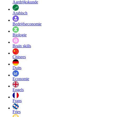
Aardrijkskunde
Arabisch
Bedrijfseconomie
Biologie
Brain skills
Chinees
Duits
Economie
Engels
Frans
Fries