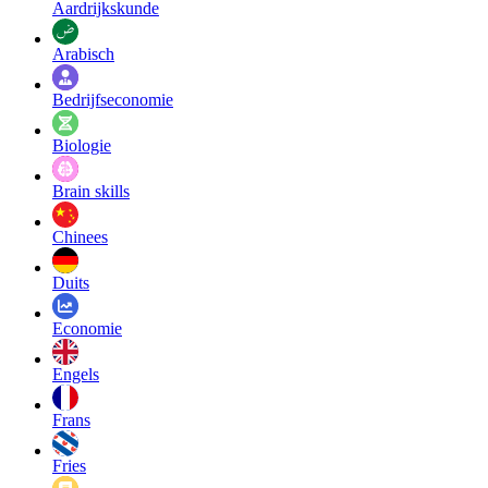
Aardrijkskunde
Arabisch
Bedrijfseconomie
Biologie
Brain skills
Chinees
Duits
Economie
Engels
Frans
Fries