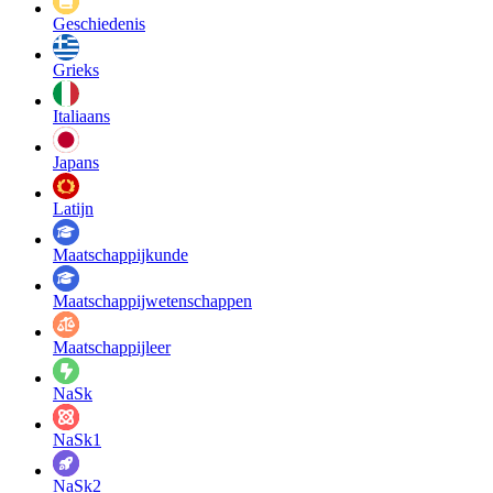
Geschiedenis
Grieks
Italiaans
Japans
Latijn
Maatschappij­kunde
Maatschappij­wetenschappen
Maatschappijleer
NaSk
NaSk1
NaSk2