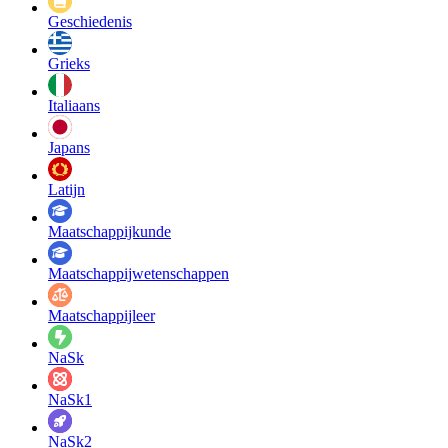
Geschiedenis
Grieks
Italiaans
Japans
Latijn
Maatschappij­kunde
Maatschappij­wetenschappen
Maatschappijleer
NaSk
NaSk1
NaSk2