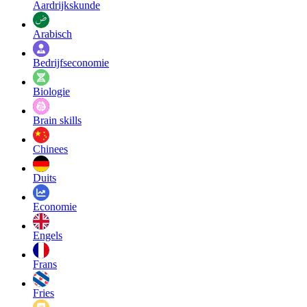
Aardrijkskunde
Arabisch
Bedrijfseconomie
Biologie
Brain skills
Chinees
Duits
Economie
Engels
Frans
Fries