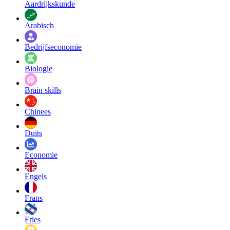
Aardrijkskunde
Arabisch
Bedrijfseconomie
Biologie
Brain skills
Chinees
Duits
Economie
Engels
Frans
Fries