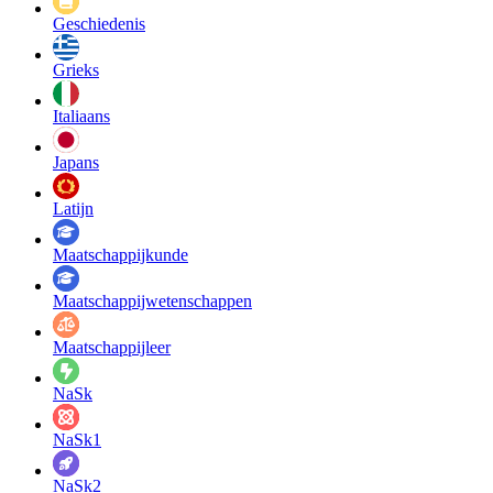
Geschiedenis
Grieks
Italiaans
Japans
Latijn
Maatschappij­kunde
Maatschappij­wetenschappen
Maatschappijleer
NaSk
NaSk1
NaSk2