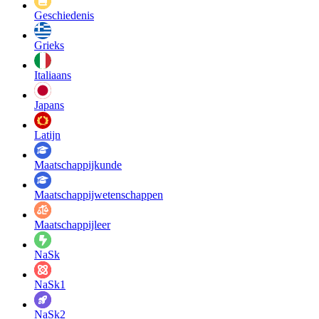
Geschiedenis
Grieks
Italiaans
Japans
Latijn
Maatschappij­kunde
Maatschappij­wetenschappen
Maatschappijleer
NaSk
NaSk1
NaSk2