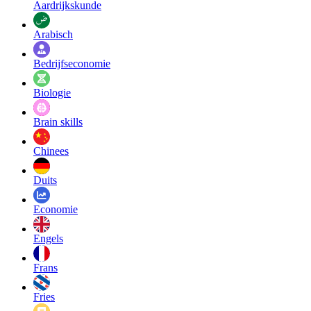
Aardrijkskunde
Arabisch
Bedrijfseconomie
Biologie
Brain skills
Chinees
Duits
Economie
Engels
Frans
Fries