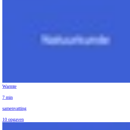
Warmte
7 min
samenvatting
10 opgaven
Geen taken beschikbaar