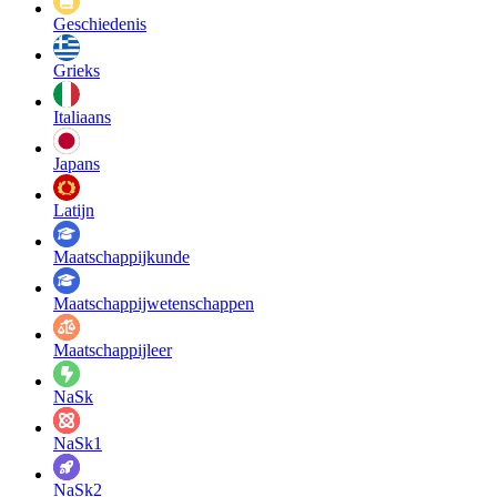
Geschiedenis
Grieks
Italiaans
Japans
Latijn
Maatschappij­kunde
Maatschappij­wetenschappen
Maatschappijleer
NaSk
NaSk1
NaSk2