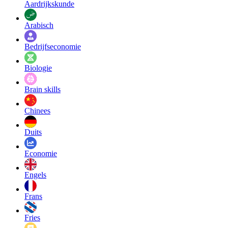
Aardrijkskunde
Arabisch
Bedrijfseconomie
Biologie
Brain skills
Chinees
Duits
Economie
Engels
Frans
Fries