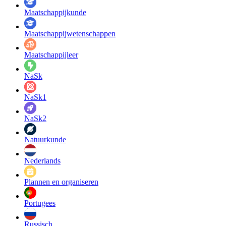
Maatschappij­kunde
Maatschappij­wetenschappen
Maatschappijleer
NaSk
NaSk1
NaSk2
Natuurkunde
Nederlands
Plannen en organiseren
Portugees
Russisch