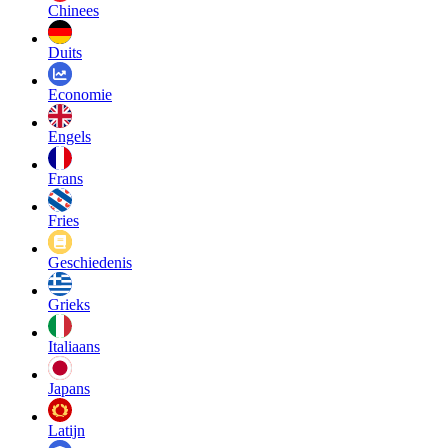
Chinees
Duits
Economie
Engels
Frans
Fries
Geschiedenis
Grieks
Italiaans
Japans
Latijn