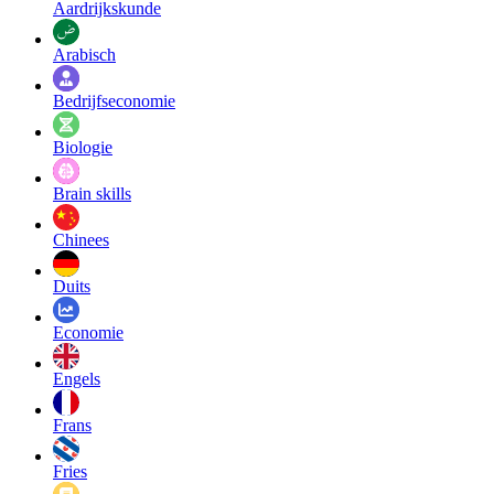
Aardrijkskunde
Arabisch
Bedrijfseconomie
Biologie
Brain skills
Chinees
Duits
Economie
Engels
Frans
Fries