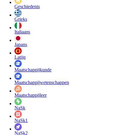
Geschiedenis
Grieks
Italiaans
Japans
Latijn
Maatschappij­kunde
Maatschappij­wetenschappen
Maatschappijleer
NaSk
NaSk1
NaSk2